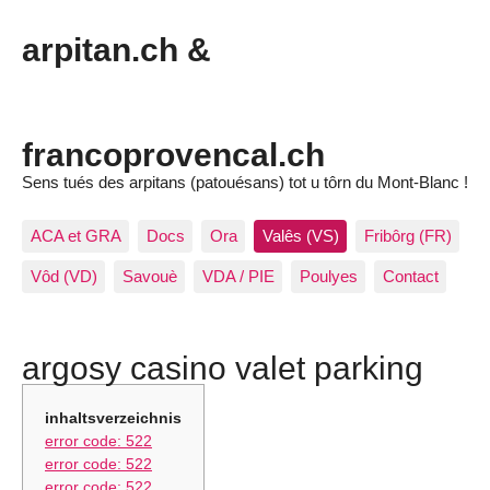
arpitan.ch &
francoprovencal.ch
Sens tués des arpitans (patouésans) tot u tôrn du Mont-Blanc !
ACA et GRA
Docs
Ora
Valês (VS)
Fribôrg (FR)
Vôd (VD)
Savouè
VDA / PIE
Poulyes
Contact
argosy casino valet parking
inhaltsverzeichnis
error code: 522
error code: 522
error code: 522