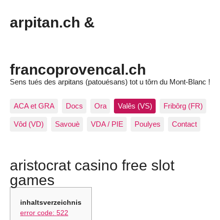
arpitan.ch &
francoprovencal.ch
Sens tués des arpitans (patouésans) tot u tôrn du Mont-Blanc !
ACA et GRA
Docs
Ora
Valês (VS)
Fribôrg (FR)
Vôd (VD)
Savouè
VDA / PIE
Poulyes
Contact
aristocrat casino free slot
games
inhaltsverzeichnis
error code: 522