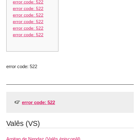
error code: 522
error code: 522
error code: 522
error code: 522
error code: 522
error code: 522
error code: 522
error code: 522
Valês (VS)
Arpitan de Nendaz (Valês èpiscopâl)