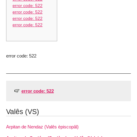
error code: 522
error code: 522
error code: 522
error code: 522
error code: 522
error code: 522
Valês (VS)
Arpitan de Nendaz (Valês èpiscopâl)