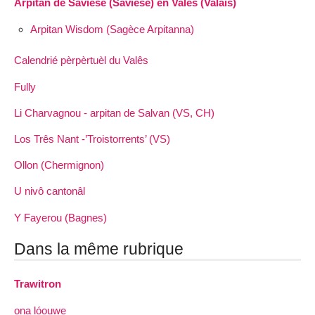
Arpitan de Saviése (Savièse) en Valês (Valais)
Arpitan Wisdom (Sagèce Arpitanna)
Calendrié pèrpèrtuèl du Valês
Fully
Li Charvagnou - arpitan de Salvan (VS, CH)
Los Três Nant -’Troistorrents’ (VS)
Ollon (Chermignon)
U nivô cantonâl
Y Fayerou (Bagnes)
Dans la même rubrique
Trawitron
ona lóouwe