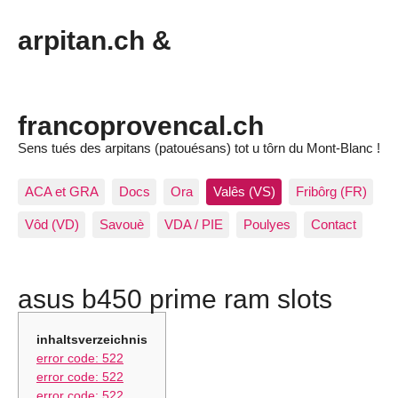
arpitan.ch &
francoprovencal.ch
Sens tués des arpitans (patouésans) tot u tôrn du Mont-Blanc !
ACA et GRA
Docs
Ora
Valês (VS)
Fribôrg (FR)
Vôd (VD)
Savouè
VDA / PIE
Poulyes
Contact
asus b450 prime ram slots
inhaltsverzeichnis
error code: 522
error code: 522
error code: 522