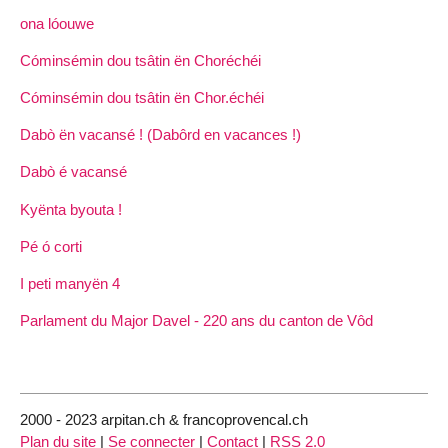
ona lóouwe
Cóminsémin dou tsâtin ën Choréchéi
Cóminsémin dou tsâtin ën Chor.échéi
Dabò ën vacansé ! (Dabôrd en vacances !)
Dabò é vacansé
Kyënta byouta !
Pé ó corti
I peti manyën 4
Parlament du Major Davel - 220 ans du canton de Vôd
2000 - 2023 arpitan.ch & francoprovencal.ch
Plan du site
|
Se connecter
|
Contact
|
RSS 2.0