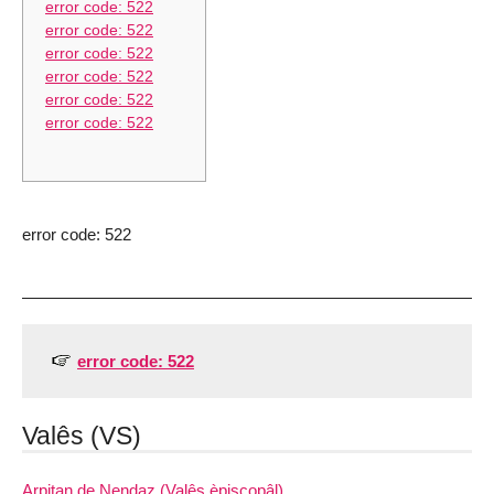
error code: 522
error code: 522
error code: 522
error code: 522
error code: 522
error code: 522
error code: 522
error code: 522
Valês (VS)
Arpitan de Nendaz (Valês èpiscopâl)