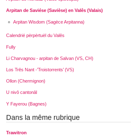
Arpitan de Saviése (Savièse) en Valês (Valais)
Arpitan Wisdom (Sagèce Arpitanna)
Calendrié pèrpèrtuèl du Valês
Fully
Li Charvagnou - arpitan de Salvan (VS, CH)
Los Três Nant -’Troistorrents’ (VS)
Ollon (Chermignon)
U nivô cantonâl
Y Fayerou (Bagnes)
Dans la même rubrique
Trawitron