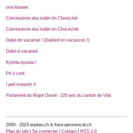
ona lóouwe
Cóminsémin dou tsâtin ën Choréchéi
Cóminsémin dou tsâtin ën Chor.échéi
Dabò ën vacansé ! (Dabôrd en vacances !)
Dabò é vacansé
Kyënta byouta !
Pé ó corti
I peti manyën 4
Parlament du Major Davel - 220 ans du canton de Vôd
2000 - 2023 arpitan.ch & francoprovencal.ch
Plan du site
|
Se connecter
|
Contact
|
RSS 2.0