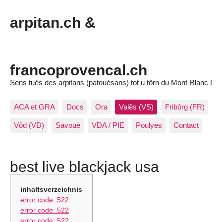
arpitan.ch &
francoprovencal.ch
Sens tués des arpitans (patouésans) tot u tôrn du Mont-Blanc !
ACA et GRA
Docs
Ora
Valês (VS)
Fribôrg (FR)
Vôd (VD)
Savouè
VDA / PIE
Poulyes
Contact
best live blackjack usa
inhaltsverzeichnis
error code: 522
error code: 522
error code: 522