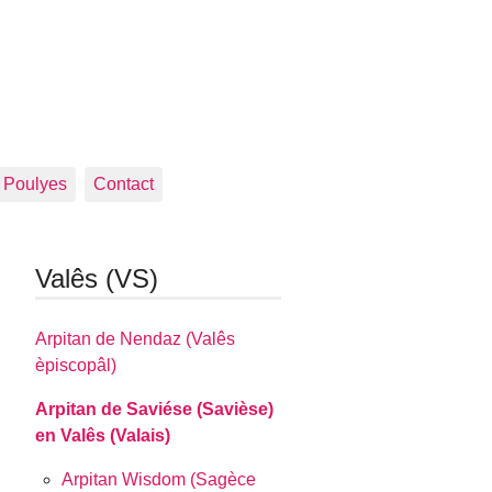
Poulyes
Contact
Valês (VS)
Arpitan de Nendaz (Valês
èpiscopâl)
Arpitan de Saviése (Savièse)
en Valês (Valais)
Arpitan Wisdom (Sagèce