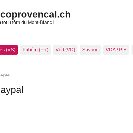
ncoprovencal.ch
tot u tôrn du Mont-Blanc !
ês (VS)
Fribôrg (FR)
Vôd (VD)
Savouè
VDA / PIE
paypal
paypal