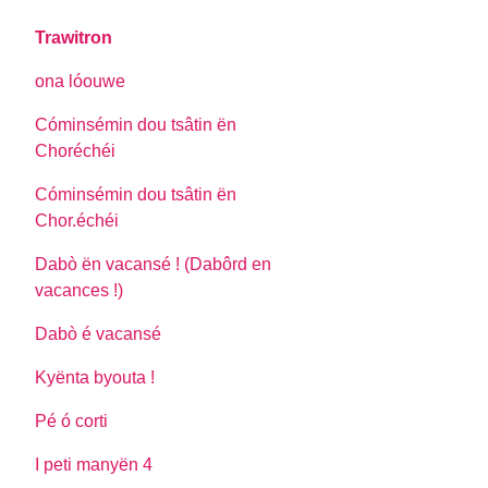
Trawitron
ona lóouwe
Cóminsémin dou tsâtin ën
Choréchéi
Cóminsémin dou tsâtin ën
Chor.échéi
Dabò ën vacansé ! (Dabôrd en
vacances !)
Dabò é vacansé
Kyënta byouta !
Pé ó corti
I peti manyën 4