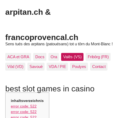
arpitan.ch &
francoprovencal.ch
Sens tués des arpitans (patouésans) tot u tôrn du Mont-Blanc !
ACA et GRA
Docs
Ora
Valês (VS)
Fribôrg (FR)
Vôd (VD)
Savouè
VDA / PIE
Poulyes
Contact
best slot games in casino
inhaltsverzeichnis
error code: 522
error code: 522
error code: 522