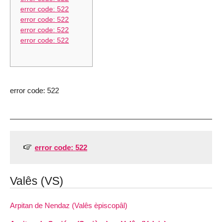
error code: 522
error code: 522
error code: 522
error code: 522
error code: 522
error code: 522
Valês (VS)
Arpitan de Nendaz (Valês èpiscopâl)