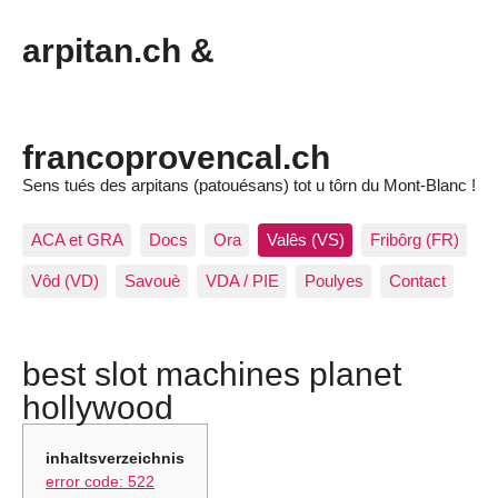
arpitan.ch &
francoprovencal.ch
Sens tués des arpitans (patouésans) tot u tôrn du Mont-Blanc !
ACA et GRA
Docs
Ora
Valês (VS)
Fribôrg (FR)
Vôd (VD)
Savouè
VDA / PIE
Poulyes
Contact
best slot machines planet
hollywood
inhaltsverzeichnis
error code: 522