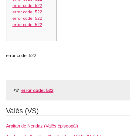
error code: 522
error code: 522
error code: 522
error code: 522
error code: 522
error code: 522
Valês (VS)
Arpitan de Nendaz (Valês èpiscopâl)