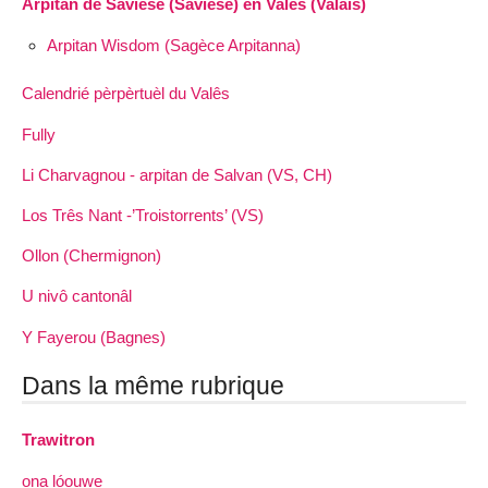
Arpitan de Saviése (Savièse) en Valês (Valais)
Arpitan Wisdom (Sagèce Arpitanna)
Calendrié pèrpèrtuèl du Valês
Fully
Li Charvagnou - arpitan de Salvan (VS, CH)
Los Três Nant -’Troistorrents’ (VS)
Ollon (Chermignon)
U nivô cantonâl
Y Fayerou (Bagnes)
Dans la même rubrique
Trawitron
ona lóouwe