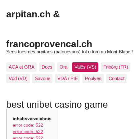
arpitan.ch &
francoprovencal.ch
Sens tués des arpitans (patouésans) tot u tôrn du Mont-Blanc !
ACA et GRA
Docs
Ora
Valês (VS)
Fribôrg (FR)
Vôd (VD)
Savouè
VDA / PIE
Poulyes
Contact
best unibet casino game
inhaltsverzeichnis
error code: 522
error code: 522
error code: 522