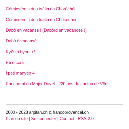
Cóminsémin dou tsâtin ën Choréchéi
Cóminsémin dou tsâtin ën Chor.échéi
Dabò ën vacansé ! (Dabôrd en vacances !)
Dabò é vacansé
Kyënta byouta !
Pé ó corti
I peti manyën 4
Parlament du Major Davel - 220 ans du canton de Vôd
2000 - 2023 arpitan.ch & francoprovencal.ch
Plan du site
|
Se connecter
|
Contact
|
RSS 2.0