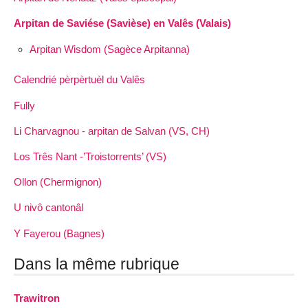
Arpitan de Saviése (Savièse) en Valês (Valais)
Arpitan Wisdom (Sagèce Arpitanna)
Calendrié pèrpèrtuèl du Valês
Fully
Li Charvagnou - arpitan de Salvan (VS, CH)
Los Três Nant -’Troistorrents’ (VS)
Ollon (Chermignon)
U nivô cantonâl
Y Fayerou (Bagnes)
Dans la même rubrique
Trawitron