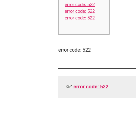
error code: 522
error code: 522
error code: 522
error code: 522
error code: 522