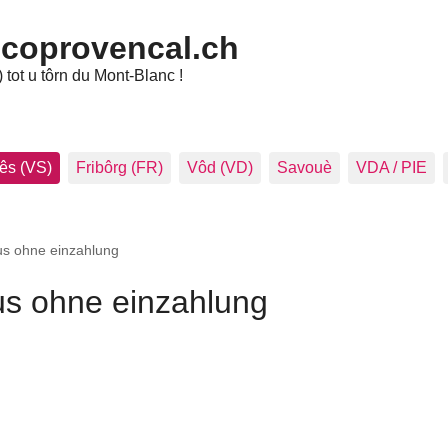
ncoprovencal.ch
tot u tôrn du Mont-Blanc !
ês (VS)
Fribôrg (FR)
Vôd (VD)
Savouè
VDA / PIE
us ohne einzahlung
us ohne einzahlung