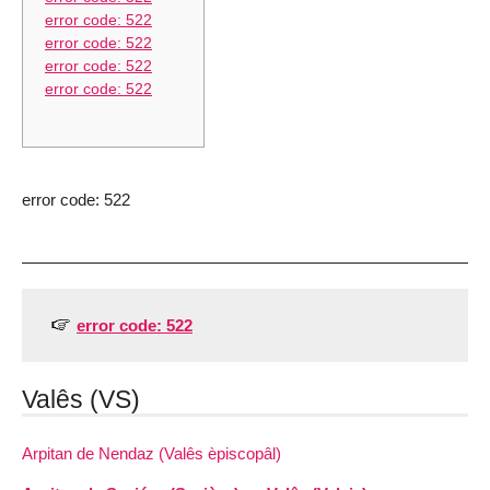
error code: 522
error code: 522
error code: 522
error code: 522
error code: 522
error code: 522
Valês (VS)
Arpitan de Nendaz (Valês èpiscopâl)