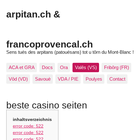
arpitan.ch &
francoprovencal.ch
Sens tués des arpitans (patouésans) tot u tôrn du Mont-Blanc !
ACA et GRA
Docs
Ora
Valês (VS)
Fribôrg (FR)
Vôd (VD)
Savouè
VDA / PIE
Poulyes
Contact
beste casino seiten
inhaltsverzeichnis
error code: 522
error code: 522
error code: 522