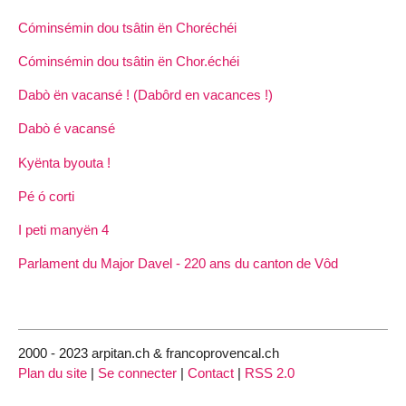
Cóminsémin dou tsâtin ën Choréchéi
Cóminsémin dou tsâtin ën Chor.échéi
Dabò ën vacansé ! (Dabôrd en vacances !)
Dabò é vacansé
Kyënta byouta !
Pé ó corti
I peti manyën 4
Parlament du Major Davel - 220 ans du canton de Vôd
2000 - 2023 arpitan.ch & francoprovencal.ch
Plan du site
|
Se connecter
|
Contact
|
RSS 2.0