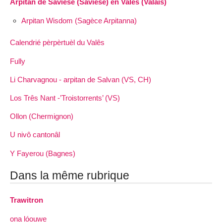
Arpitan de Saviése (Savièse) en Valês (Valais)
Arpitan Wisdom (Sagèce Arpitanna)
Calendrié pèrpèrtuèl du Valês
Fully
Li Charvagnou - arpitan de Salvan (VS, CH)
Los Três Nant -’Troistorrents’ (VS)
Ollon (Chermignon)
U nivô cantonâl
Y Fayerou (Bagnes)
Dans la même rubrique
Trawitron
ona lóouwe