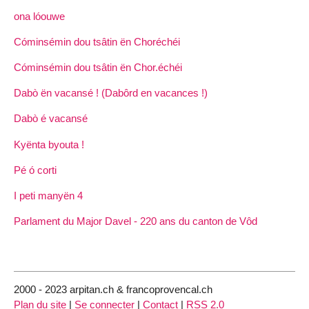
ona lóouwe
Cóminsémin dou tsâtin ën Choréchéi
Cóminsémin dou tsâtin ën Chor.échéi
Dabò ën vacansé ! (Dabôrd en vacances !)
Dabò é vacansé
Kyënta byouta !
Pé ó corti
I peti manyën 4
Parlament du Major Davel - 220 ans du canton de Vôd
2000 - 2023 arpitan.ch & francoprovencal.ch
Plan du site
|
Se connecter
|
Contact
|
RSS 2.0