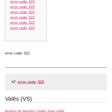
error code: 522
error code: 522
error code: 522
error code: 522
error code: 522
error code: 522
error code: 522
error code: 522
Valês (VS)
Arpitan de Nendaz (Valês èpiscopâl)