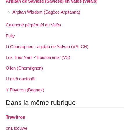
Arpitan de Saviése (Savièse) en Valês (Valais)
Arpitan Wisdom (Sagèce Arpitanna)
Calendrié pèrpèrtuèl du Valês
Fully
Li Charvagnou - arpitan de Salvan (VS, CH)
Los Três Nant -’Troistorrents’ (VS)
Ollon (Chermignon)
U nivô cantonâl
Y Fayerou (Bagnes)
Dans la même rubrique
Trawitron
ona lóouwe