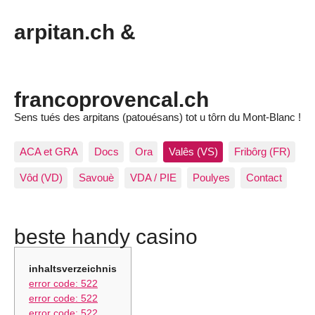
arpitan.ch &
francoprovencal.ch
Sens tués des arpitans (patouésans) tot u tôrn du Mont-Blanc !
ACA et GRA
Docs
Ora
Valês (VS)
Fribôrg (FR)
Vôd (VD)
Savouè
VDA / PIE
Poulyes
Contact
beste handy casino
inhaltsverzeichnis
error code: 522
error code: 522
error code: 522