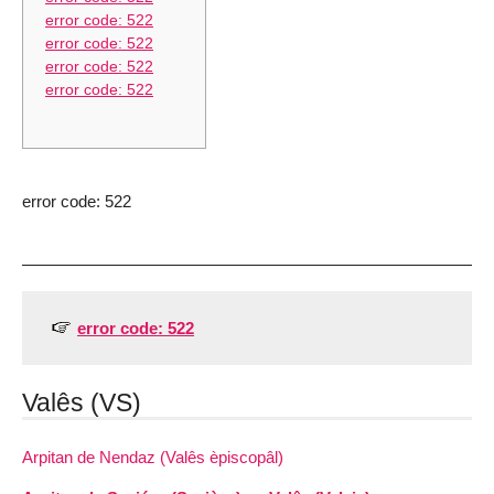
error code: 522
error code: 522
error code: 522
error code: 522
error code: 522
error code: 522
Valês (VS)
Arpitan de Nendaz (Valês èpiscopâl)