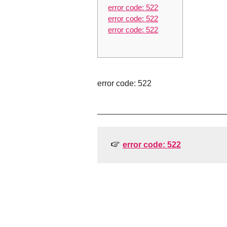
error code: 522
error code: 522
error code: 522
error code: 522
error code: 522