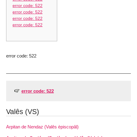
error code: 522
error code: 522
error code: 522
error code: 522
error code: 522
error code: 522
Valês (VS)
Arpitan de Nendaz (Valês èpiscopâl)