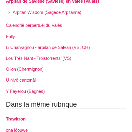
Arpitan de Saviése (Savièse) en Valês (Valais)
Arpitan Wisdom (Sagèce Arpitanna)
Calendrié pèrpèrtuèl du Valês
Fully
Li Charvagnou - arpitan de Salvan (VS, CH)
Los Três Nant -’Troistorrents’ (VS)
Ollon (Chermignon)
U nivô cantonâl
Y Fayerou (Bagnes)
Dans la même rubrique
Trawitron
ona lóouwe