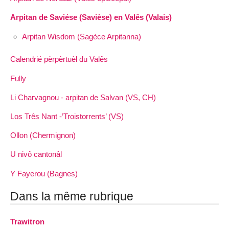
Arpitan de Saviése (Savièse) en Valês (Valais)
Arpitan Wisdom (Sagèce Arpitanna)
Calendrié pèrpèrtuèl du Valês
Fully
Li Charvagnou - arpitan de Salvan (VS, CH)
Los Três Nant -’Troistorrents’ (VS)
Ollon (Chermignon)
U nivô cantonâl
Y Fayerou (Bagnes)
Dans la même rubrique
Trawitron