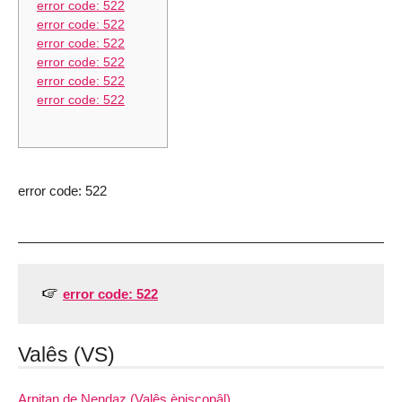
error code: 522
error code: 522
error code: 522
error code: 522
error code: 522
error code: 522
error code: 522
error code: 522
Valês (VS)
Arpitan de Nendaz (Valês èpiscopâl)