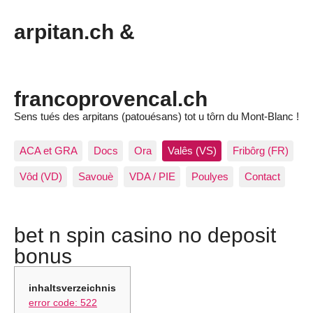
arpitan.ch &
francoprovencal.ch
Sens tués des arpitans (patouésans) tot u tôrn du Mont-Blanc !
ACA et GRA
Docs
Ora
Valês (VS)
Fribôrg (FR)
Vôd (VD)
Savouè
VDA / PIE
Poulyes
Contact
bet n spin casino no deposit
bonus
inhaltsverzeichnis
error code: 522