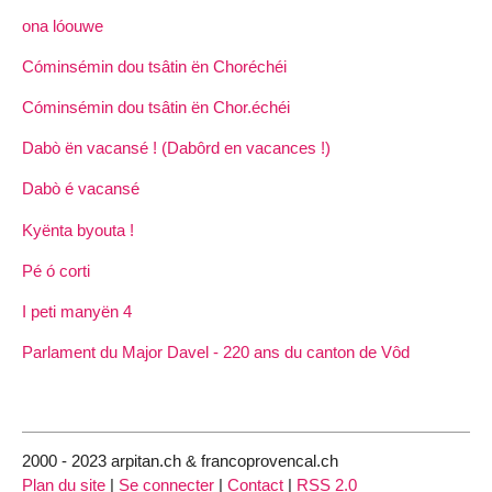
ona lóouwe
Cóminsémin dou tsâtin ën Choréchéi
Cóminsémin dou tsâtin ën Chor.échéi
Dabò ën vacansé ! (Dabôrd en vacances !)
Dabò é vacansé
Kyënta byouta !
Pé ó corti
I peti manyën 4
Parlament du Major Davel - 220 ans du canton de Vôd
2000 - 2023 arpitan.ch & francoprovencal.ch
Plan du site
|
Se connecter
|
Contact
|
RSS 2.0