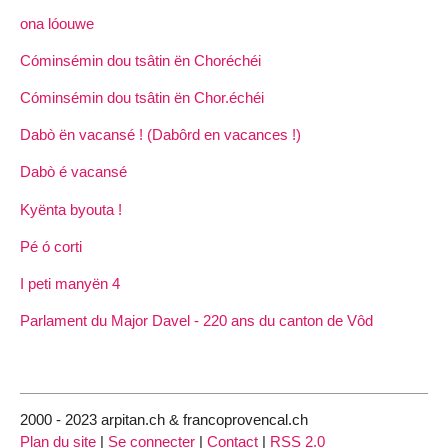
ona lóouwe
Cóminsémin dou tsâtin ën Choréchéi
Cóminsémin dou tsâtin ën Chor.échéi
Dabò ën vacansé ! (Dabôrd en vacances !)
Dabò é vacansé
Kyënta byouta !
Pé ó corti
I peti manyën 4
Parlament du Major Davel - 220 ans du canton de Vôd
2000 - 2023 arpitan.ch & francoprovencal.ch
Plan du site
|
Se connecter
|
Contact
|
RSS 2.0