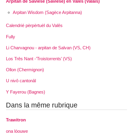
Arpitan de Saviése (Savièse) en Valês (Valais)
Arpitan Wisdom (Sagèce Arpitanna)
Calendrié pèrpèrtuèl du Valês
Fully
Li Charvagnou - arpitan de Salvan (VS, CH)
Los Três Nant -’Troistorrents’ (VS)
Ollon (Chermignon)
U nivô cantonâl
Y Fayerou (Bagnes)
Dans la même rubrique
Trawitron
ona lóouwe