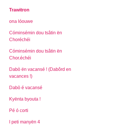
Trawitron
ona lóouwe
Cóminsémin dou tsâtin ën
Choréchéi
Cóminsémin dou tsâtin ën
Chor.échéi
Dabò ën vacansé ! (Dabôrd en
vacances !)
Dabò é vacansé
Kyënta byouta !
Pé ó corti
I peti manyën 4