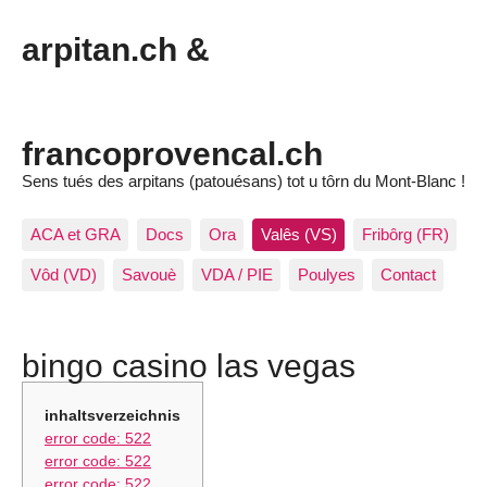
arpitan.ch &
francoprovencal.ch
Sens tués des arpitans (patouésans) tot u tôrn du Mont-Blanc !
ACA et GRA
Docs
Ora
Valês (VS)
Fribôrg (FR)
Vôd (VD)
Savouè
VDA / PIE
Poulyes
Contact
bingo casino las vegas
inhaltsverzeichnis
error code: 522
error code: 522
error code: 522