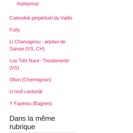
Arpitanna)
Calendrié pèrpèrtuèl du Valês
Fully
Li Charvagnou - arpitan de
Salvan (VS, CH)
Los Três Nant -’Troistorrents’
(VS)
Ollon (Chermignon)
U nivô cantonâl
Y Fayerou (Bagnes)
Dans la même
rubrique