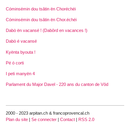
Cóminsémin dou tsâtin ën Choréchéi
Cóminsémin dou tsâtin ën Chor.échéi
Dabò ën vacansé ! (Dabôrd en vacances !)
Dabò é vacansé
Kyënta byouta !
Pé ó corti
I peti manyën 4
Parlament du Major Davel - 220 ans du canton de Vôd
2000 - 2023 arpitan.ch & francoprovencal.ch
Plan du site
|
Se connecter
|
Contact
|
RSS 2.0