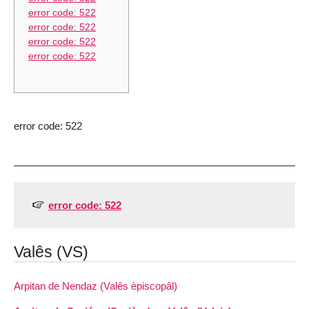
error code: 522
error code: 522
error code: 522
error code: 522
error code: 522
error code: 522
Valês (VS)
Arpitan de Nendaz (Valês èpiscopâl)