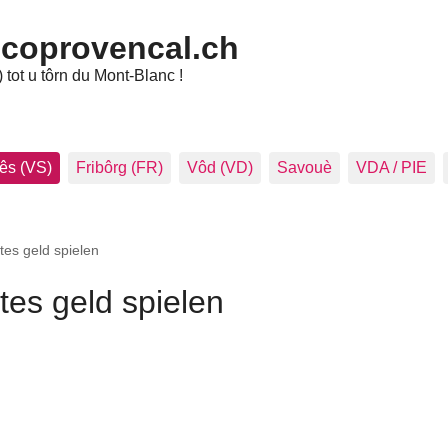
ncoprovencal.ch
tot u tôrn du Mont-Blanc !
ês (VS)
Fribôrg (FR)
Vôd (VD)
Savouè
VDA / PIE
tes geld spielen
tes geld spielen