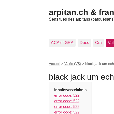
arpitan.ch & fra
Sens tués des arpitans (patouésans) 
ACA et GRA
Docs
Ora
Val
Accueil
>
Valês (VS)
> black jack um ech
black jack um ech
inhaltsverzeichnis
error code: 522
error code: 522
error code: 522
error code: 522