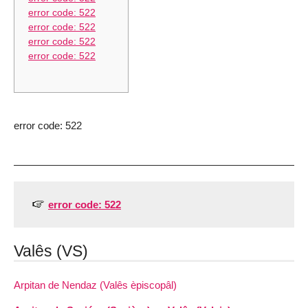
error code: 522
error code: 522
error code: 522
error code: 522
error code: 522
error code: 522
Valês (VS)
Arpitan de Nendaz (Valês èpiscopâl)