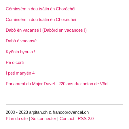
Cóminsémin dou tsâtin ën Choréchéi
Cóminsémin dou tsâtin ën Chor.échéi
Dabò ën vacansé ! (Dabôrd en vacances !)
Dabò é vacansé
Kyënta byouta !
Pé ó corti
I peti manyën 4
Parlament du Major Davel - 220 ans du canton de Vôd
2000 - 2023 arpitan.ch & francoprovencal.ch
Plan du site
|
Se connecter
|
Contact
|
RSS 2.0