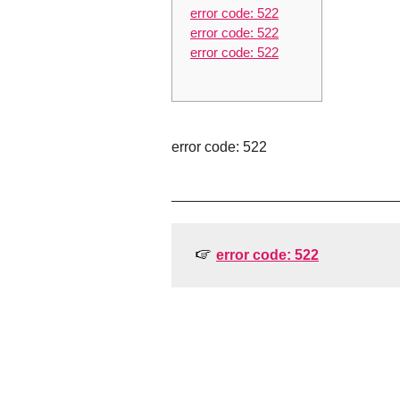
error code: 522
error code: 522
error code: 522
error code: 522
error code: 522