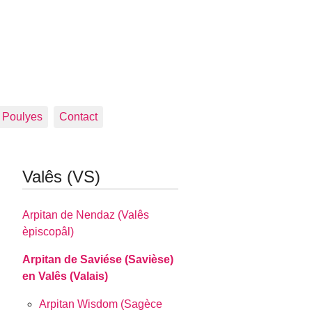
Poulyes
Contact
Valês (VS)
Arpitan de Nendaz (Valês
èpiscopâl)
Arpitan de Saviése (Savièse)
en Valês (Valais)
Arpitan Wisdom (Sagèce