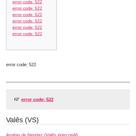
error code: 522
error code: 522
error code: 522
error code: 522
error code: 522
error code: 522
error code: 522
error code: 522
Valês (VS)
Arpitan de Nendaz (Valês èpiscopâl)