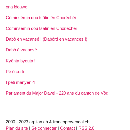
ona lóouwe
Cóminsémin dou tsâtin ën Choréchéi
Cóminsémin dou tsâtin ën Chor.échéi
Dabò ën vacansé ! (Dabôrd en vacances !)
Dabò é vacansé
Kyënta byouta !
Pé ó corti
I peti manyën 4
Parlament du Major Davel - 220 ans du canton de Vôd
2000 - 2023 arpitan.ch & francoprovencal.ch
Plan du site
|
Se connecter
|
Contact
|
RSS 2.0