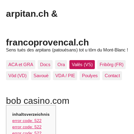
arpitan.ch &
francoprovencal.ch
Sens tués des arpitans (patouésans) tot u tôrn du Mont-Blanc !
ACA et GRA
Docs
Ora
Valês (VS)
Fribôrg (FR)
Vôd (VD)
Savouè
VDA / PIE
Poulyes
Contact
bob casino.com
inhaltsverzeichnis
error code: 522
error code: 522
error code: 522