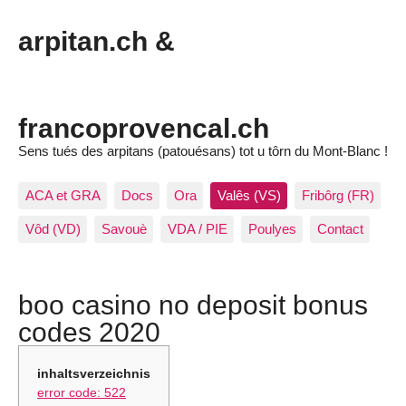
arpitan.ch &
francoprovencal.ch
Sens tués des arpitans (patouésans) tot u tôrn du Mont-Blanc !
ACA et GRA
Docs
Ora
Valês (VS)
Fribôrg (FR)
Vôd (VD)
Savouè
VDA / PIE
Poulyes
Contact
boo casino no deposit bonus
codes 2020
inhaltsverzeichnis
error code: 522