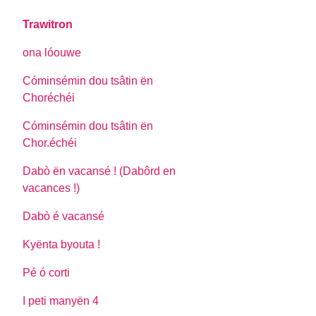
Trawitron
ona lóouwe
Cóminsémin dou tsâtin ën
Choréchéi
Cóminsémin dou tsâtin ën
Chor.échéi
Dabò ën vacansé ! (Dabôrd en
vacances !)
Dabò é vacansé
Kyënta byouta !
Pé ó corti
I peti manyën 4