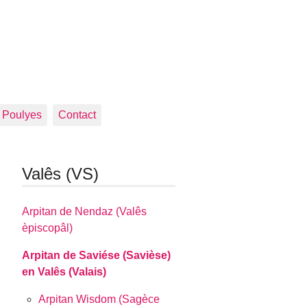
Poulyes
Contact
Valês (VS)
Arpitan de Nendaz (Valês
èpiscopâl)
Arpitan de Saviése (Savièse)
en Valês (Valais)
Arpitan Wisdom (Sagèce