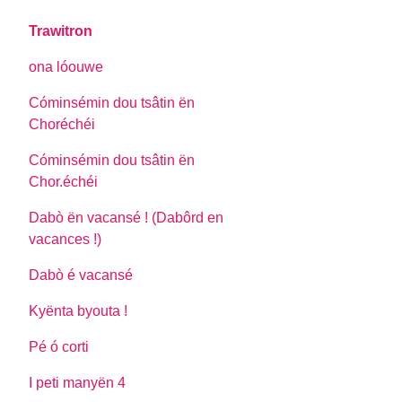
Trawitron
ona lóouwe
Cóminsémin dou tsâtin ën
Choréchéi
Cóminsémin dou tsâtin ën
Chor.échéi
Dabò ën vacansé ! (Dabôrd en
vacances !)
Dabò é vacansé
Kyënta byouta !
Pé ó corti
I peti manyën 4