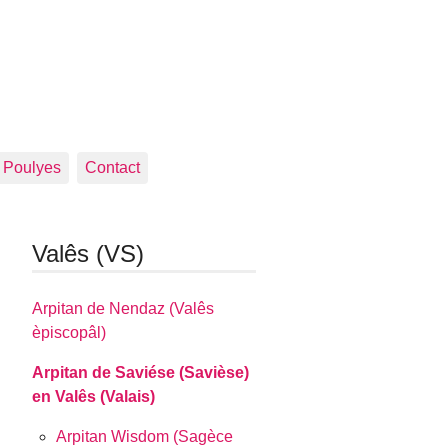
Poulyes
Contact
Valês (VS)
Arpitan de Nendaz (Valês
èpiscopâl)
Arpitan de Saviése (Savièse)
en Valês (Valais)
Arpitan Wisdom (Sagèce