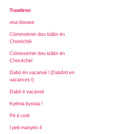
Trawitron
ona lóouwe
Cóminsémin dou tsâtin ën
Choréchéi
Cóminsémin dou tsâtin ën
Chor.échéi
Dabò ën vacansé ! (Dabôrd en
vacances !)
Dabò é vacansé
Kyënta byouta !
Pé ó corti
I peti manyën 4