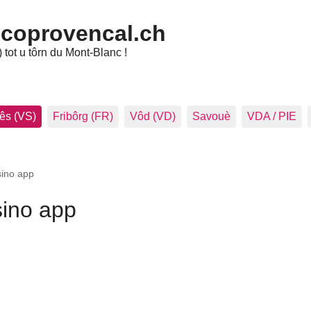
ncoprovencal.ch
tot u tôrn du Mont-Blanc !
ês (VS)
Fribôrg (FR)
Vôd (VD)
Savouè
VDA / PIE
ino app
ino app