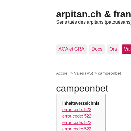
arpitan.ch & fra
Sens tués des arpitans (patouésans) 
ACA et GRA
Docs
Ora
Val
Accueil
>
Valês (VS)
> campeonbet
campeonbet
inhaltsverzeichnis
error code: 522
error code: 522
error code: 522
error code: 522