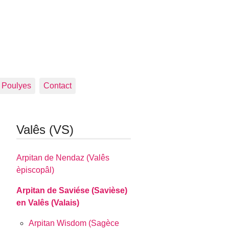
Poulyes
Contact
Valês (VS)
Arpitan de Nendaz (Valês
èpiscopâl)
Arpitan de Saviése (Savièse)
en Valês (Valais)
Arpitan Wisdom (Sagèce