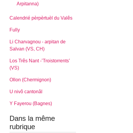
Arpitanna)
Calendrié pèrpèrtuèl du Valês
Fully
Li Charvagnou - arpitan de
Salvan (VS, CH)
Los Três Nant -’Troistorrents’
(VS)
Ollon (Chermignon)
U nivô cantonâl
Y Fayerou (Bagnes)
Dans la même
rubrique