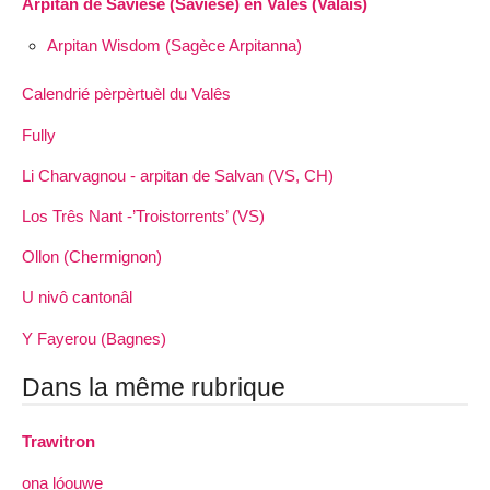
Arpitan de Saviése (Savièse) en Valês (Valais)
Arpitan Wisdom (Sagèce Arpitanna)
Calendrié pèrpèrtuèl du Valês
Fully
Li Charvagnou - arpitan de Salvan (VS, CH)
Los Três Nant -’Troistorrents’ (VS)
Ollon (Chermignon)
U nivô cantonâl
Y Fayerou (Bagnes)
Dans la même rubrique
Trawitron
ona lóouwe