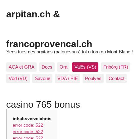
arpitan.ch &
francoprovencal.ch
Sens tués des arpitans (patouésans) tot u tôrn du Mont-Blanc !
ACA et GRA
Docs
Ora
Valês (VS)
Fribôrg (FR)
Vôd (VD)
Savouè
VDA / PIE
Poulyes
Contact
casino 765 bonus
inhaltsverzeichnis
error code: 522
error code: 522
error code: 522