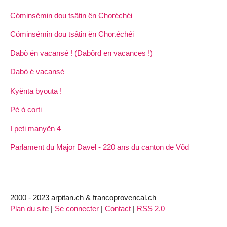
Cóminsémin dou tsâtin ën Choréchéi
Cóminsémin dou tsâtin ën Chor.échéi
Dabò ën vacansé ! (Dabôrd en vacances !)
Dabò é vacansé
Kyënta byouta !
Pé ó corti
I peti manyën 4
Parlament du Major Davel - 220 ans du canton de Vôd
2000 - 2023 arpitan.ch & francoprovencal.ch
Plan du site
|
Se connecter
|
Contact
|
RSS 2.0