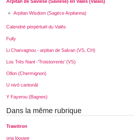
Arpitan de Saviése (Savièse) en Valês (Valais)
Arpitan Wisdom (Sagèce Arpitanna)
Calendrié pèrpèrtuèl du Valês
Fully
Li Charvagnou - arpitan de Salvan (VS, CH)
Los Três Nant -’Troistorrents’ (VS)
Ollon (Chermignon)
U nivô cantonâl
Y Fayerou (Bagnes)
Dans la même rubrique
Trawitron
ona lóouwe