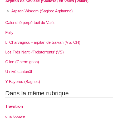
Arpitan de Saviése (Savièse) en Valês (Valais)
Arpitan Wisdom (Sagèce Arpitanna)
Calendrié pèrpèrtuèl du Valês
Fully
Li Charvagnou - arpitan de Salvan (VS, CH)
Los Três Nant -’Troistorrents’ (VS)
Ollon (Chermignon)
U nivô cantonâl
Y Fayerou (Bagnes)
Dans la même rubrique
Trawitron
ona lóouwe