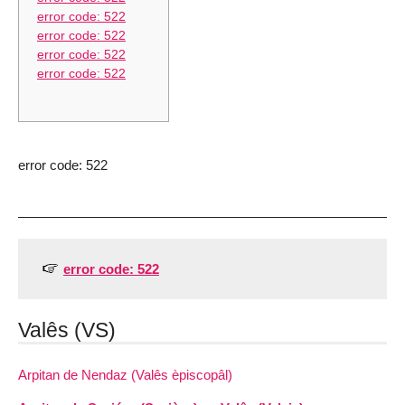
error code: 522
error code: 522
error code: 522
error code: 522
error code: 522
error code: 522
Valês (VS)
Arpitan de Nendaz (Valês èpiscopâl)