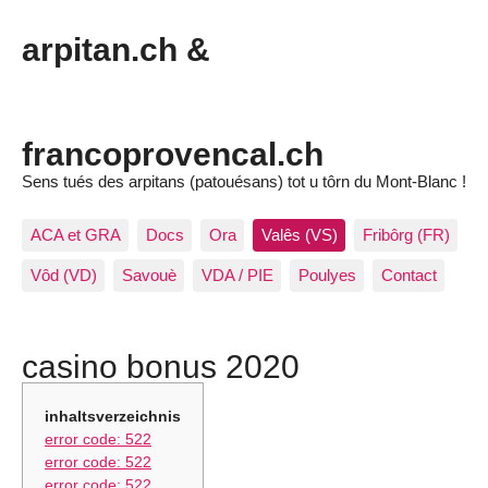
arpitan.ch &
francoprovencal.ch
Sens tués des arpitans (patouésans) tot u tôrn du Mont-Blanc !
ACA et GRA
Docs
Ora
Valês (VS)
Fribôrg (FR)
Vôd (VD)
Savouè
VDA / PIE
Poulyes
Contact
casino bonus 2020
inhaltsverzeichnis
error code: 522
error code: 522
error code: 522