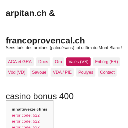
arpitan.ch &
francoprovencal.ch
Sens tués des arpitans (patouésans) tot u tôrn du Mont-Blanc !
ACA et GRA
Docs
Ora
Valês (VS)
Fribôrg (FR)
Vôd (VD)
Savouè
VDA / PIE
Poulyes
Contact
casino bonus 400
inhaltsverzeichnis
error code: 522
error code: 522
error code: 522