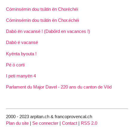
Cóminsémin dou tsâtin ën Choréchéi
Cóminsémin dou tsâtin ën Chor.échéi
Dabò ën vacansé ! (Dabôrd en vacances !)
Dabò é vacansé
Kyënta byouta !
Pé ó corti
I peti manyën 4
Parlament du Major Davel - 220 ans du canton de Vôd
2000 - 2023 arpitan.ch & francoprovencal.ch
Plan du site
|
Se connecter
|
Contact
|
RSS 2.0