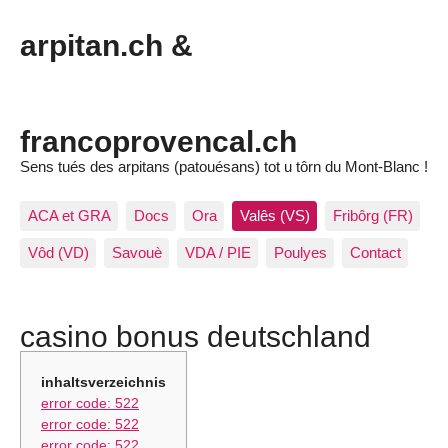
arpitan.ch &
francoprovencal.ch
Sens tués des arpitans (patouésans) tot u tôrn du Mont-Blanc !
ACA et GRA
Docs
Ora
Valês (VS)
Fribôrg (FR)
Vôd (VD)
Savouè
VDA / PIE
Poulyes
Contact
casino bonus deutschland
inhaltsverzeichnis
error code: 522
error code: 522
error code: 522