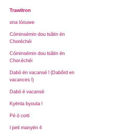
Trawitron
ona lóouwe
Cóminsémin dou tsâtin ën
Choréchéi
Cóminsémin dou tsâtin ën
Chor.échéi
Dabò ën vacansé ! (Dabôrd en
vacances !)
Dabò é vacansé
Kyënta byouta !
Pé ó corti
I peti manyën 4