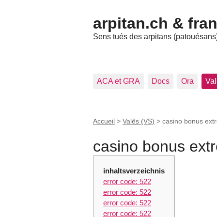
arpitan.ch & fra
Sens tués des arpitans (patouésans) 
ACA et GRA
Docs
Ora
Val
Accueil
>
Valês (VS)
> casino bonus ext
casino bonus ext
inhaltsverzeichnis
error code: 522
error code: 522
error code: 522
error code: 522