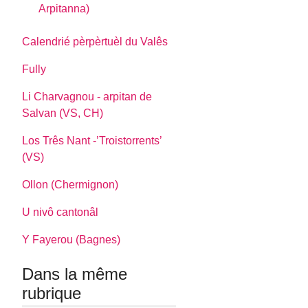
Arpitanna)
Calendrié pèrpèrtuèl du Valês
Fully
Li Charvagnou - arpitan de
Salvan (VS, CH)
Los Três Nant -’Troistorrents’
(VS)
Ollon (Chermignon)
U nivô cantonâl
Y Fayerou (Bagnes)
Dans la même
rubrique