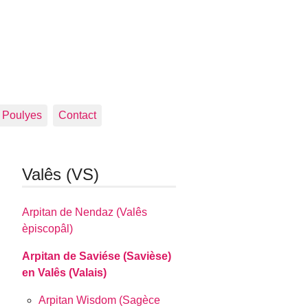
Poulyes
Contact
Valês (VS)
Arpitan de Nendaz (Valês
èpiscopâl)
Arpitan de Saviése (Savièse)
en Valês (Valais)
Arpitan Wisdom (Sagèce