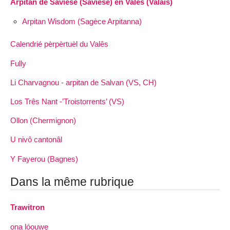
Arpitan de Saviése (Savièse) en Valês (Valais)
Arpitan Wisdom (Sagèce Arpitanna)
Calendrié pèrpèrtuèl du Valês
Fully
Li Charvagnou - arpitan de Salvan (VS, CH)
Los Três Nant -’Troistorrents’ (VS)
Ollon (Chermignon)
U nivô cantonâl
Y Fayerou (Bagnes)
Dans la même rubrique
Trawitron
ona lóouwe