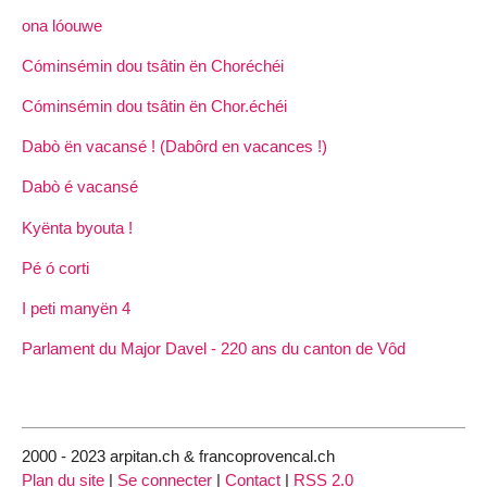
ona lóouwe
Cóminsémin dou tsâtin ën Choréchéi
Cóminsémin dou tsâtin ën Chor.échéi
Dabò ën vacansé ! (Dabôrd en vacances !)
Dabò é vacansé
Kyënta byouta !
Pé ó corti
I peti manyën 4
Parlament du Major Davel - 220 ans du canton de Vôd
2000 - 2023 arpitan.ch & francoprovencal.ch
Plan du site
|
Se connecter
|
Contact
|
RSS 2.0