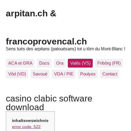
arpitan.ch &
francoprovencal.ch
Sens tués des arpitans (patouésans) tot u tôrn du Mont-Blanc !
ACA et GRA
Docs
Ora
Valês (VS)
Fribôrg (FR)
Vôd (VD)
Savouè
VDA / PIE
Poulyes
Contact
casino clabic software
download
inhaltsverzeichnis
error code: 522