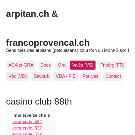
arpitan.ch &
francoprovencal.ch
Sens tués des arpitans (patouésans) tot u tôrn du Mont-Blanc !
ACA et GRA
Docs
Ora
Valês (VS)
Fribôrg (FR)
Vôd (VD)
Savouè
VDA / PIE
Poulyes
Contact
casino club 88th
inhaltsverzeichnis
error code: 522
error code: 522
error code: 522