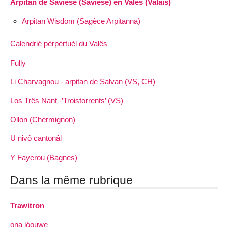
Arpitan de Saviése (Savièse) en Valês (Valais)
Arpitan Wisdom (Sagèce Arpitanna)
Calendrié pèrpèrtuèl du Valês
Fully
Li Charvagnou - arpitan de Salvan (VS, CH)
Los Três Nant -’Troistorrents’ (VS)
Ollon (Chermignon)
U nivô cantonâl
Y Fayerou (Bagnes)
Dans la même rubrique
Trawitron
ona lóouwe