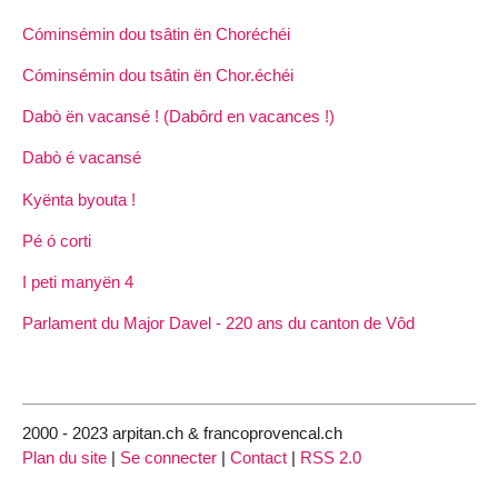
Cóminsémin dou tsâtin ën Choréchéi
Cóminsémin dou tsâtin ën Chor.échéi
Dabò ën vacansé ! (Dabôrd en vacances !)
Dabò é vacansé
Kyënta byouta !
Pé ó corti
I peti manyën 4
Parlament du Major Davel - 220 ans du canton de Vôd
2000 - 2023 arpitan.ch & francoprovencal.ch
Plan du site
|
Se connecter
|
Contact
|
RSS 2.0