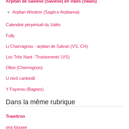
Arpitan de Saviése (Savièse) en Valês (Valais)
Arpitan Wisdom (Sagèce Arpitanna)
Calendrié pèrpèrtuèl du Valês
Fully
Li Charvagnou - arpitan de Salvan (VS, CH)
Los Três Nant -’Troistorrents’ (VS)
Ollon (Chermignon)
U nivô cantonâl
Y Fayerou (Bagnes)
Dans la même rubrique
Trawitron
ona lóouwe